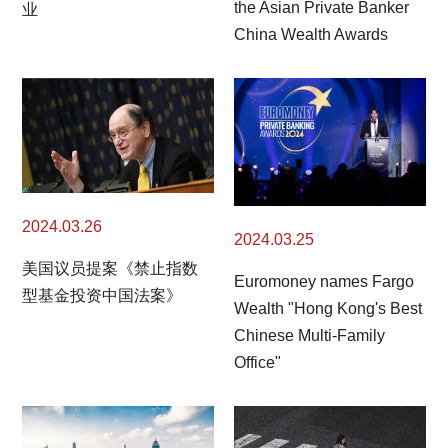
the Asian Private Banker
业
China Wealth Awards
2024.03.26
2024.03.25
美国议员提案《禁止指数
Euromoney names Fargo
型基金投资中国法案》
Wealth "Hong Kong's Best
Chinese Multi-Family
Office"