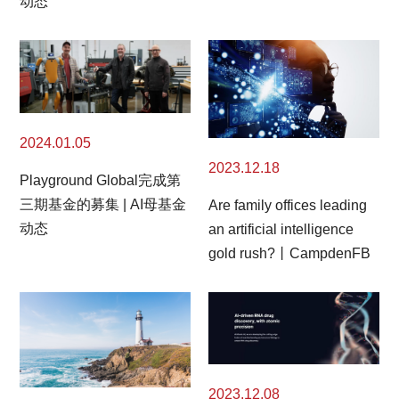
动态
2024.01.05
2023.12.18
Playground Global完成第
三期基金的募集 | AI母基金
Are family offices leading
动态
an artificial intelligence
gold rush?丨CampdenFB
2023.12.08