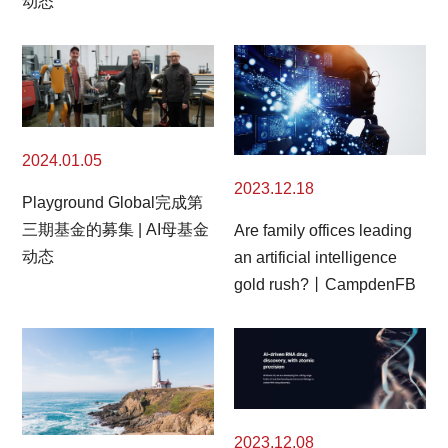
动态
2024.01.05
2023.12.18
Playground Global完成第
三期基金的募集 | AI母基金
Are family offices leading
动态
an artificial intelligence
gold rush?丨CampdenFB
2023.12.08