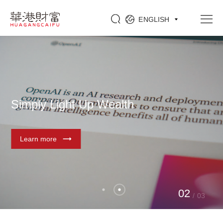
ENGLISH
Simply Light Up Wealth
Learn more
0
2
/
03