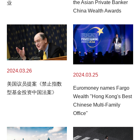
the Asian Private Banker
业
China Wealth Awards
2024.03.26
2024.03.25
美国议员提案《禁止指数
Euromoney names Fargo
型基金投资中国法案》
Wealth "Hong Kong's Best
Chinese Multi-Family
Office"