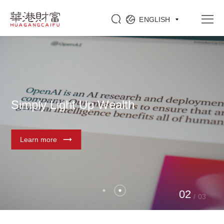
ENGLISH
Simply Light Up Wealth
Learn more
0
1
/
03