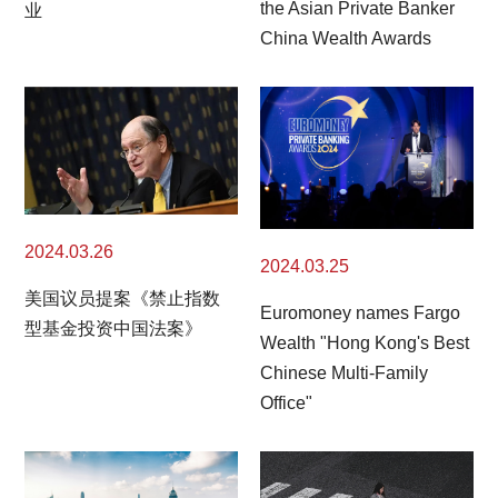
the Asian Private Banker
业
China Wealth Awards
2024.03.26
2024.03.25
美国议员提案《禁止指数
Euromoney names Fargo
型基金投资中国法案》
Wealth "Hong Kong's Best
Chinese Multi-Family
Office"