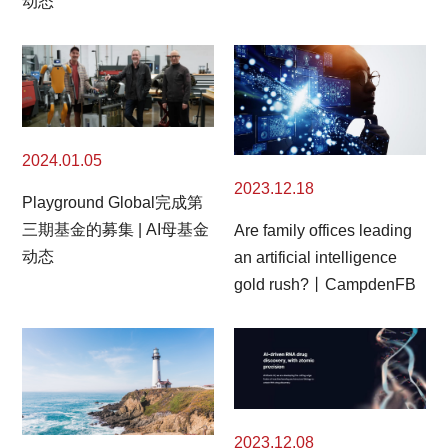
动态
2024.01.05
2023.12.18
Playground Global完成第
三期基金的募集 | AI母基金
Are family offices leading
动态
an artificial intelligence
gold rush?丨CampdenFB
2023.12.08