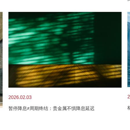
2
2026.02.03
暂停降息≠周期终结：贵金属不惧降息延迟